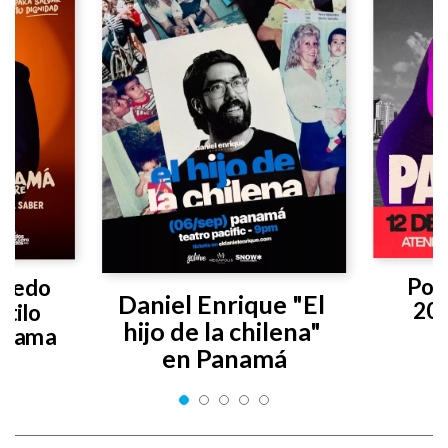
Poly
vedo 
Daniel Enrique "El 
20
tilo 
hijo de la chilena" 
anama
en Panamá