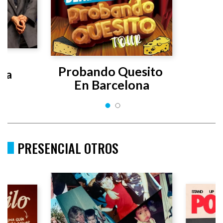
s 
Probando Quesito 
uta
En Barcelona
PRESENCIAL OTROS