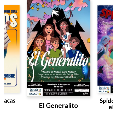
aracas
Spider
El Generalito
el 