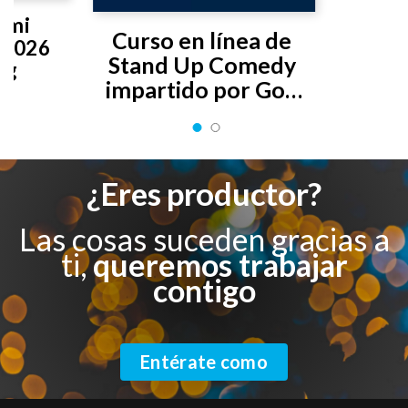
 mi 
Curso en línea de 
2026 
Stand Up Comedy 
ng
impartido por Gon 
Curiel
¿Eres productor?
Las cosas suceden gracias a
ti,
queremos trabajar
contigo
Entérate como