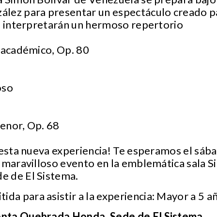
lez para presentar un espectáculo creado pa
de interpretarán un hermoso repertorio
l académico, Op. 80
oso
enor, Op. 68
 esta nueva experiencia! Te esperamos el sába
 maravilloso evento en la emblemática sala S
e de El Sistema.
da para asistir a la experiencia: Mayor a 5 a
enta Quebrada Honda, Sede de El Sistema