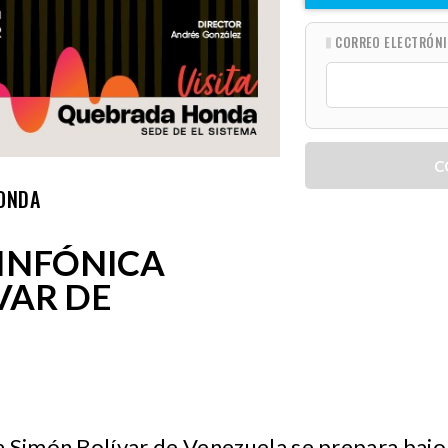
CORREO ELECTRÓN
C
ONDA
INFÓNICA
VAR DE
 Simón Bolívar de Venezuela se prepara bajo 