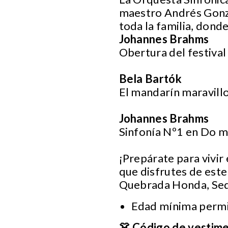
maestro Andrés Gonzá
toda la familia, don
Johannes Brahms
Obertura del festiva
Bela Bartók
El mandarín maravill
Johannes Brahms
Sinfonía Nº1 en Do m
¡Prepárate para vivir
que disfrutes de este
Quebrada Honda, Sed
Edad mínima permiti
👗 Código de vestim