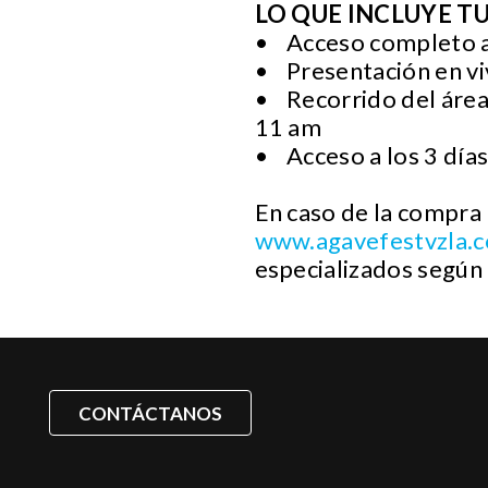
LO QUE INCLUYE T
• Acceso completo a lo
• Presentación en viv
• Recorrido del área
11 am
• Acceso a los 3 día
En caso de la compra 
www.agavefestvzla.
especializados según
CONTÁCTANOS