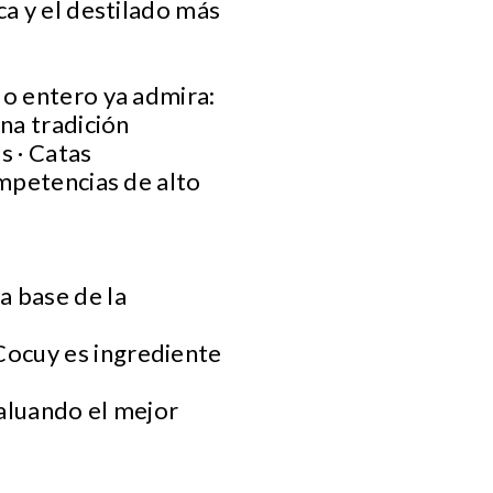
ca y el destilado más
do entero ya admira:
na tradición
s · Catas
ompetencias de alto
a base de la
Cocuy es ingrediente
aluando el mejor