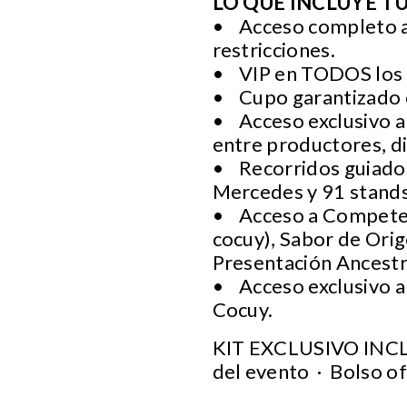
LO QUE INCLUYE T
• Acceso completo a lo
restricciones.
• VIP en TODOS los c
• Cupo garantizado e
• Acceso exclusivo a
entre productores, di
• Recorridos guiados 
Mercedes y 91 stands
• Acceso a Competenc
cocuy), Sabor de Ori
Presentación Ancestr
• Acceso exclusivo a
Cocuy.
KIT EXCLUSIVO INCLU
del evento · Bolso ofi