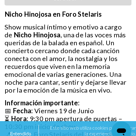
Nicho Hinojosa en Foro Stelaris
Show musical íntimo y emotivo a cargo
de
Nicho Hinojosa
, una de las voces más
queridas de la balada en español. Un
concierto cercano donde cada canción
conecta con el amor, la nostalgia y los
recuerdos que viven en la memoria
emocional de varias generaciones. Una
noche para cantar, sentir y dejarse llevar
por la emoción de la música en vivo.
Información importante:
📅
Fecha:
Viernes 19 de Junio
⏳
Hora:
9:30 pm apertura de puertas –
10:30 pm inicio de show
Este sitio web utiliza cookies para mejorar
📍
Lugar:
Foro Stelaris del Hotel Fiesta
Entendido
la experiencia de usuario.