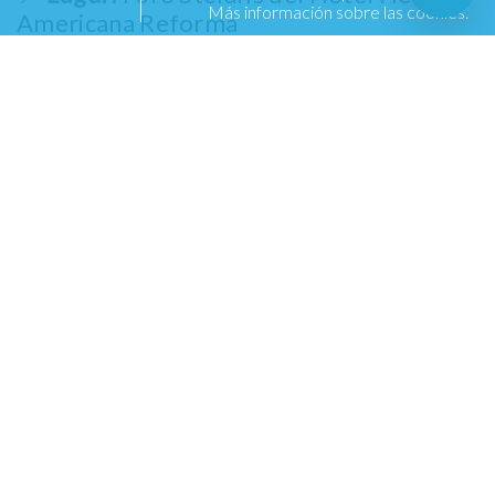
Más información sobre las cookies.
Americana Reforma
💲
Precios:
VIP $1,200 + CXS
PREFERENTE Y GENERAL $1,000 + CXS
Información importante:
📅
Fecha:
Viernes 25 de Septiembre
⏳
Hora:
9:30 pm apertura de puertas –
10:30 pm inicio de show
📍
Lugar:
Foro Stelaris del Hotel Fiesta
Americana Reforma
💲
Precios:
VIP $1,300 + CXS
PREFERENTE Y GENERAL $1,100 + CXS
👤
Edad:
Evento exclusivo para
mayores