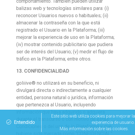
comportamiento. También pueden utilizar
balizas web y tecnologías similares para: (i)
reconocer Usuarios nuevos o habituales; (ii)
almacenar la contraseña con la que está
registrado el Usuario en la Plataforma; (iii)
mejorar la experiencia de uso en la Plataforma;
(iv) mostrar contenido publicitario que pudiera
ser de interés del Usuario; (v) medir el flujo de
tráfico en la Plataforma; entre otros.
13. CONFIDENCIALIDAD
goliiive® no utilizará en su beneficio, ni
divulgará directa o indirectamente a cualquier
entidad, persona natural o jurídica, información
que pertenezca al Usuario, incluyendo
información que haya adquirido o adquiera
Este sitio web utiliza cookies para mejorar la
durante el transcurso o con motivo de estas
Entendido
experiencia de usuario.
Condiciones o del uso de la Plataforma y que
Más información sobre las cookies.
hubiere sido marcada como “CONFIDENCIAL”.