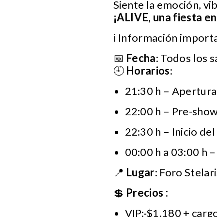
Siente la emoción, vib
¡ALIVE, una fiesta en
ℹ️ Información import
📅
Fecha
: Todos los 
🕘
Horarios
:
21:30 h – Apertura
22:00 h – Pre-sho
22:30 h – Inicio de
00:00 h a 03:00 h –
📍
Lugar
: Foro Stela
💲
Precios :
VIP:
$1,180 + cargo