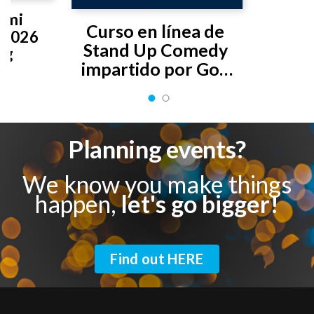
 mi 
Curso en línea de 
2026 
Stand Up Comedy 
ng
impartido por Gon 
Curiel
Planning events?
We know you make things
happen,
let's go bigger!
Find out HERE