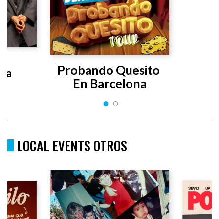
s 
Probando Quesito 
uta
En Barcelona
LOCAL EVENTS OTROS