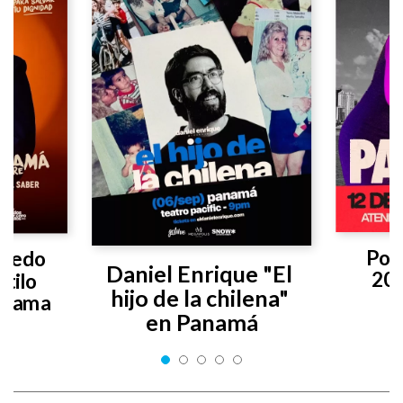
Poly
vedo 
Daniel Enrique "El 
20
tilo 
hijo de la chilena" 
anama
en Panamá