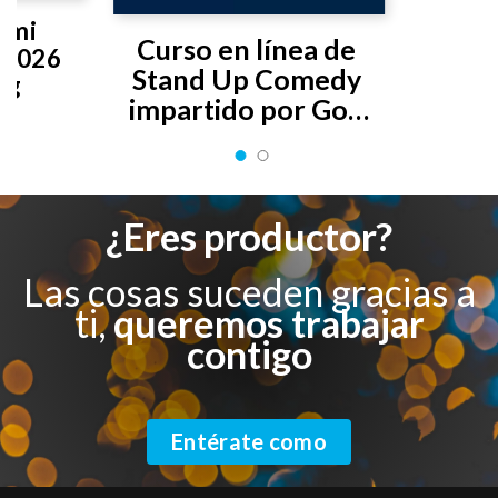
 mi 
Curso en línea de 
2026 
Stand Up Comedy 
ng
impartido por Gon 
Curiel
¿Eres productor?
Las cosas suceden gracias a
ti,
queremos trabajar
contigo
Entérate como