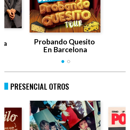
s 
Probando Quesito 
uta
En Barcelona
PRESENCIAL OTROS