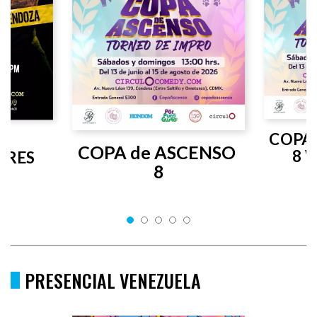
COPA 
COPA de ASCENSO 
8 
RES 
8
PRESENCIAL VENEZUELA