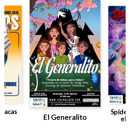
aracas
Spider
El Generalito
el 