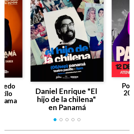
Poly
vedo 
Daniel Enrique "El 
20
tilo 
hijo de la chilena" 
anama
en Panamá