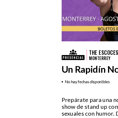
THE ESCOCES
MONTERREY
Un Rapidín No
No hay fechas disponibles
Prepárate para una no
show de stand up com
sexuales con humor. 