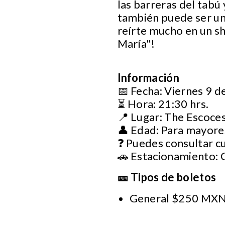
las barreras del tabú 
también puede ser un
reírte mucho en un s
María"!
Información
📅 Fecha: Viernes 9 d
⏳ Hora: 21:30 hrs.
📍 Lugar: The Escoces
👤 Edad: Para mayore
❓ Puedes consultar c
🚗 Estacionamiento:
🎫 Tipos de boletos
General $250 MXN