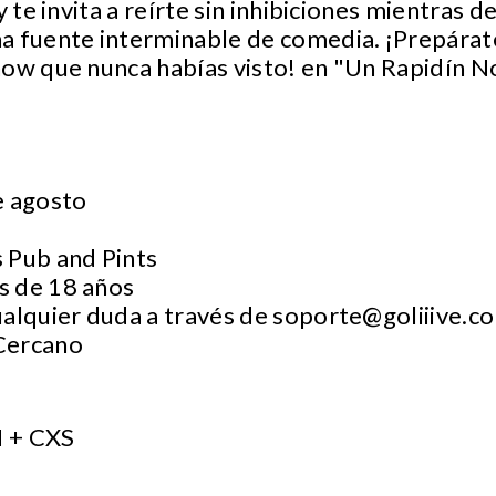
y te invita a reírte sin inhibiciones mientras 
a fuente interminable de comedia. ¡Prepárat
how que nunca habías visto! en "Un Rapidín N
e agosto
 Pub and Pints
s de 18 años
ualquier duda a través de
soporte@goliiive.c
 Cercano
 + CXS