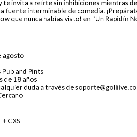
y te invita a reírte sin inhibiciones mientras 
a fuente interminable de comedia. ¡Prepárat
how que nunca habías visto! en "Un Rapidín N
e agosto
 Pub and Pints
s de 18 años
ualquier duda a través de
soporte@goliiive.c
 Cercano
 + CXS