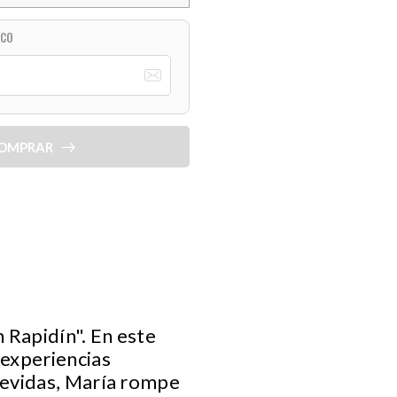
ICO
OMPRAR
 Rapidín". En este
 experiencias
revidas, María rompe