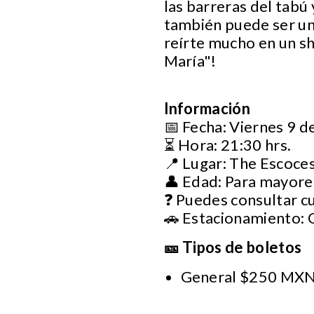
las barreras del tabú 
también puede ser un
reírte mucho en un s
María"!
Información
📅 Fecha: Viernes 9 d
⏳ Hora: 21:30 hrs.
📍 Lugar: The Escoces
👤 Edad: Para mayore
❓ Puedes consultar c
🚗 Estacionamiento:
🎫 Tipos de boletos
General $250 MXN