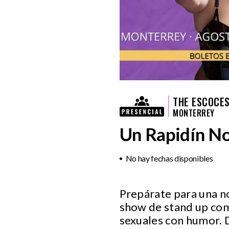
THE ESCOCES
MONTERREY
Un Rapidín No
No hay fechas disponibles
Prepárate para una no
show de stand up com
sexuales con humor. 