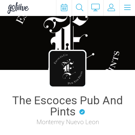
goliiive
The Escoces Pub And
Pints
Monterrey Nuevo Leon