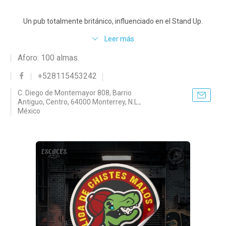
Un pub totalmente británico, influenciado en el Stand Up.
Leer más
Aforo: 100 almas.
+528115453242
C. Diego de Montemayor 808, Barrio
Antiguo, Centro, 64000 Monterrey, N.L.,
México