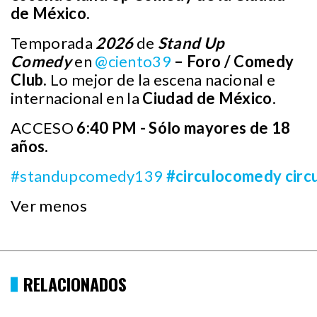
de México.
Temporada
2026
de
Stand Up
Comedy
en
@ciento39
– Foro / Comedy
Club.
Lo mejor de la escena nacional e
internacional en la
Ciudad de México
.
ACCESO
6:40 PM - Sólo mayores de 18
años.
#standupcomedy139
#circulocomedy
cir
Ver menos
RELACIONADOS