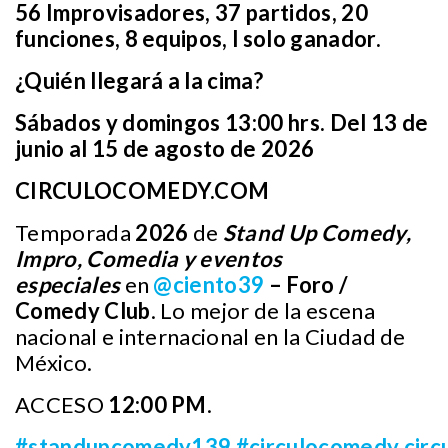
56 Improvisadores, 37 partidos, 20
funciones, 8 equipos, l solo ganador.
¿Quién llegará a la cima?
Sábados y domingos 13:00 hrs. Del 13 de
junio al 15 de agosto de 2026
CIRCULOCOMEDY.COM
Temporada
2026
de
Stand Up Comedy,
Impro, Comedia y eventos
especiales
en
@ciento39
– Foro /
Comedy Club
. Lo mejor de la escena
nacional e internacional en la Ciudad de
México.
ACCESO
12:00 PM
.
#standupcomedy139
#circulocomedy
cir