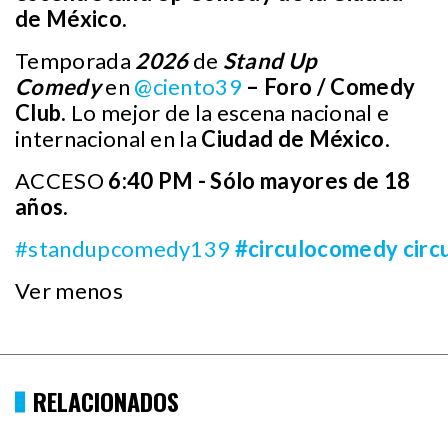
de México.
Temporada
2026
de
Stand Up
Comedy
en
@ciento39
– Foro / Comedy
Club.
Lo mejor de la escena nacional e
internacional en la
Ciudad de México
.
ACCESO
6:40 PM - Sólo mayores de 18
años.
#standupcomedy139
#circulocomedy
cir
Ver menos
RELACIONADOS