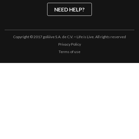
NEED HELP?
Copyright © 2017 goliiive S.A. de C.V. ~ Life is Live. All rights reserved
Privacy Policy
Terms of use