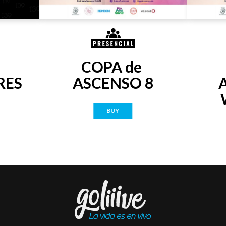
COPA de 
RES
ASCENSO 8
BUY