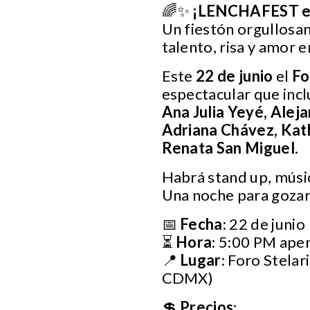
🌈✨
¡LENCHAFEST es
Un fiestón orgullosam
talento, risa y amor 
Este
22 de junio
el
Fo
espectacular que incl
Ana Julia Yeyé, Aleja
Adriana Chávez, Kath
Renata San Miguel
.
Habrá stand up, músic
Una noche para gozar,
📅
Fecha
: 22 de junio
⏳
Hora
: 5:00 PM aper
📍
Lugar
: Foro Stela
CDMX)
💲
Precios
: