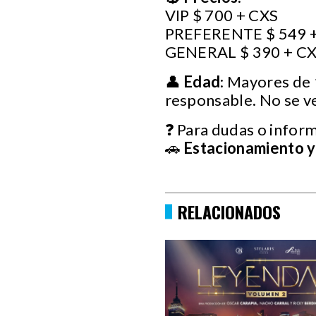
VIP $ 700 + CXS
PREFERENTE $ 549 
GENERAL $ 390 + C
👤
Edad
: Mayores de
responsable. No se v
❓ Para dudas o inform
🚗
Estacionamiento y
RELACIONADOS