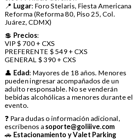
📍
Lugar
: Foro Stelaris, Fiesta Americana
Reforma (Reforma 80, Piso 25, Col.
Juárez, CDMX)
💲
Precios
:
VIP $ 700 + CXS
PREFERENTE $ 549 + CXS
GENERAL $ 390 + CXS
👤
Edad
: Mayores de 18 años. Menores
pueden ingresar acompañados de un
adulto responsable. No se venderán
bebidas alcohólicas a menores durante el
evento.
❓ Para dudas o información adicional,
escríbenos a
soporte@goliiive.com
🚗
Estacionamiento y Valet Parking