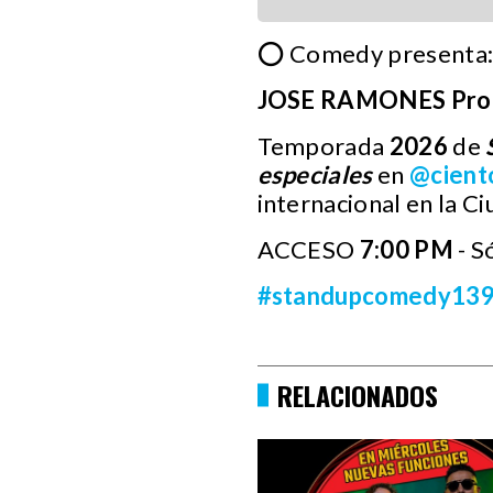
⭕ Comedy presenta
JOSE RAMONES Prob
Temporada
2026
de
especiales
en
@cient
internacional en la C
ACCESO
7:00 PM
- S
#standupcomedy13
RELACIONADOS