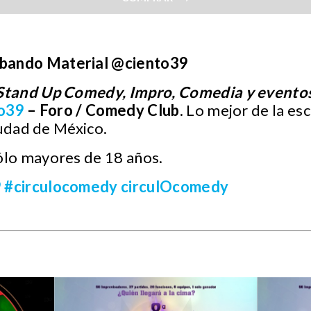
:
ando Material @ciento39
Stand Up Comedy, Impro, Comedia y evento
o39
– Foro / Comedy Club
. Lo mejor de la es
iudad de México.
ólo mayores de 18 años.
9
#circulocomedy
circulOcomedy