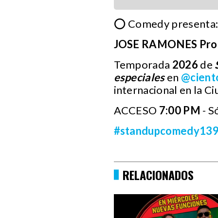
⭕ Comedy presenta
JOSE RAMONES Prob
Temporada
2026
de
especiales
en
@cient
internacional en la C
ACCESO
7:00 PM
- S
#standupcomedy13
RELACIONADOS