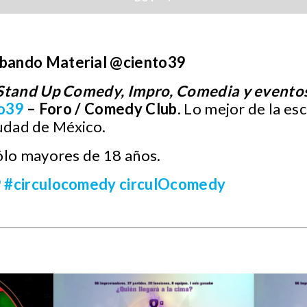
:
ando Material @ciento39
Stand Up Comedy, Impro, Comedia y evento
o39
– Foro / Comedy Club
. Lo mejor de la es
iudad de México.
ólo mayores de 18 años.
9
#circulocomedy
circulOcomedy