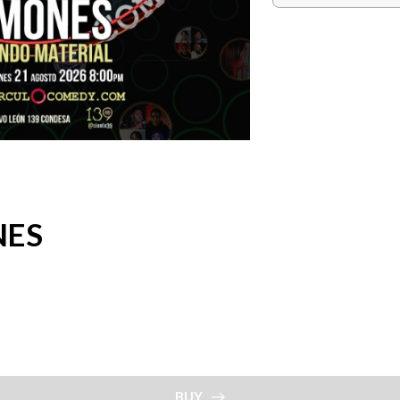
NES
BUY