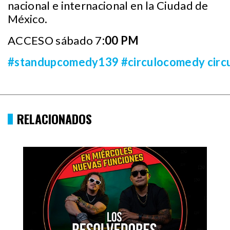
nacional e internacional en la Ciudad de
México.
ACCESO sábado 7
:00 PM
#standupcomedy139
#circulocomedy
cir
RELACIONADOS