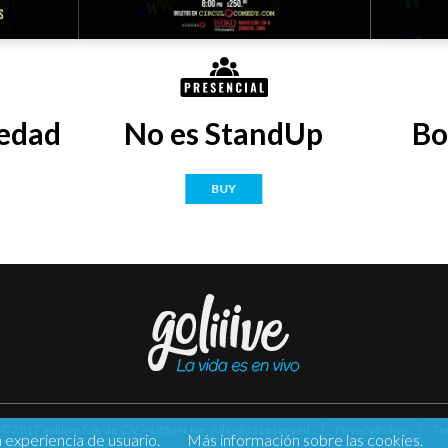
edad
No es StandUp
Bo
BUY
 2017 goliiive S.A. de C.V. ~ Life is Live. All rights reserved
Privacy Policy
Te
a experiencia de usuario.
Más información sobre las cookies.