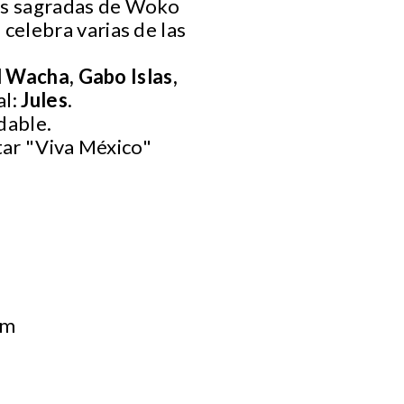
las sagradas de Woko
elebra varias de las
l Wacha, Gabo Islas,
al:
Jules
.
idable.
tar "Viva México"
om