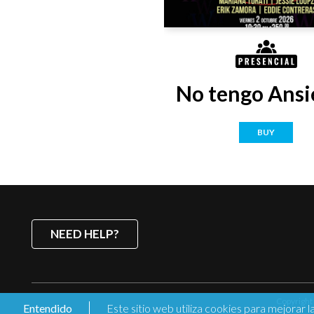
No tengo Ansi
BUY
NEED HELP?
Copyright ©
Entendido
Este sitio web utiliza cookies para mejorar l