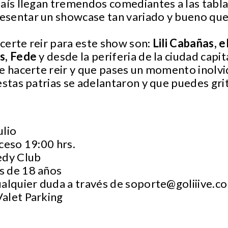
país llegan tremendos comediantes a las tab
sentar un showcase tan variado y bueno que c
certe reir para este show son:
Lili Cabañas, e
is, Fede
y desde la periferia de la ciudad capit
e hacerte reir y que pases un momento inolv
stas patrias se adelantaron y que puedes gri
ulio
ceso 19:00 hrs.
edy Club
s de 18 años
ualquier duda a través de
soporte@goliiive.c
Valet Parking