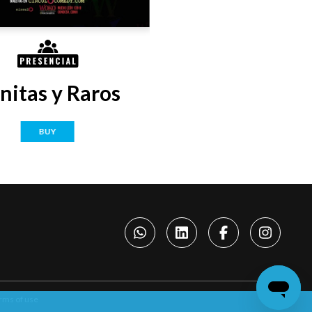
nitas y Raros
BUY
rms of use