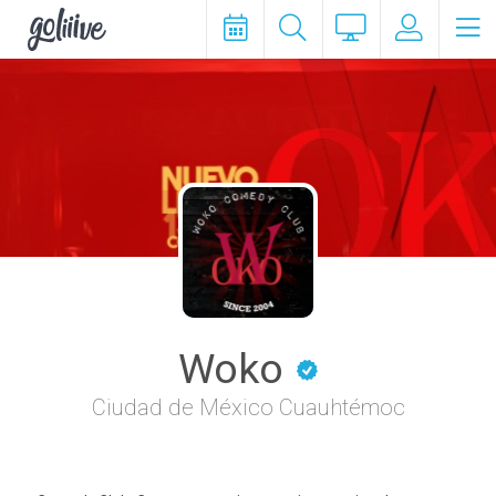
goliiive
Woko
Ciudad de México Cuauhtémoc