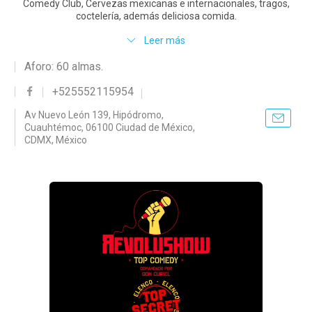
Comedy Club, Cervezas mexicanas e internacionales, tragos,
coctelería, además deliciosa comida.
Leer más
Aforo: 60 almas.
+525552115954
Av Nuevo León 139, Hipódromo,
Cuauhtémoc, 06100 Ciudad de México,
CDMX, México