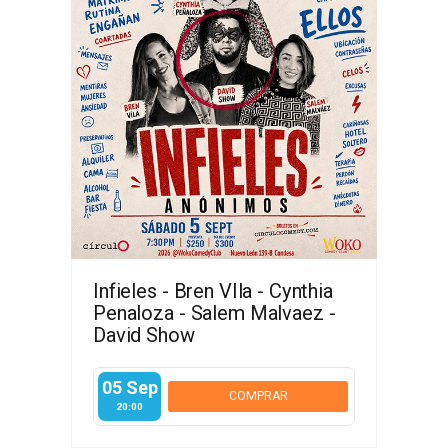
Infieles - Bren VIla - Cynthia
Penaloza - Salem Malvaez -
David Show
05 Sep
COMPRAR
20:00