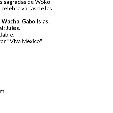
las sagradas de Woko
elebra varias de las
l Wacha, Gabo Islas,
al:
Jules
.
idable.
tar "Viva México"
om