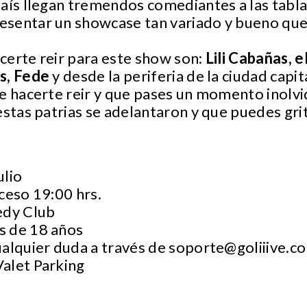
país llegan tremendos comediantes a las tab
sentar un showcase tan variado y bueno que c
certe reir para este show son:
Lili Cabañas, e
is, Fede
y desde la periferia de la ciudad capit
e hacerte reir y que pases un momento inolv
stas patrias se adelantaron y que puedes gri
ulio
ceso 19:00 hrs.
edy Club
s de 18 años
ualquier duda a través de
soporte@goliiive.c
Valet Parking