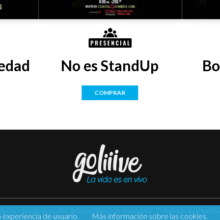
edad
No es StandUp
Bo
COMPRAR
 de C.V. ~ La vida es en vivo. Todos los derechos reservados
Políticas de privacida
a experiencia de usuario.
Más información sobre las cookies.