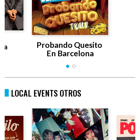
s 
Probando Quesito 
uta
En Barcelona
LOCAL EVENTS OTROS