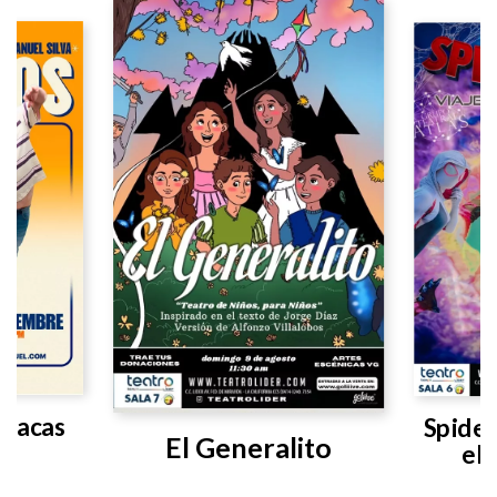
aracas
Spider
El Generalito
el 