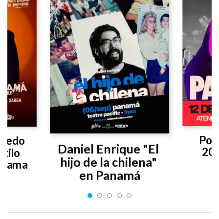
Poly
vedo 
Daniel Enrique "El 
20
tilo 
hijo de la chilena" 
anama
en Panamá