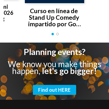
 mi 
Curso en línea de 
2026 
Stand Up Comedy 
ng
impartido por Gon 
Curiel
Planning events?
We know you make things
happen,
let's go bigger!
Find out HERE