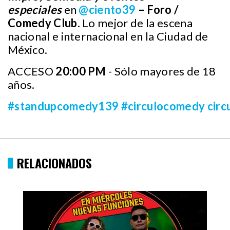
especiales
en
@ciento39
– Foro /
Comedy Club
. Lo mejor de la escena
nacional e internacional en la Ciudad de
México.
ACCESO
20:00 PM
- Sólo mayores de 18
años.
#standupcomedy139
#circulocomedy
cir
RELACIONADOS