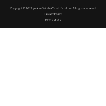
Copyright © 2017 goliiive S.A. de C.V. ~ Life is Live. All rights reserved
Privacy Policy
Terms of use