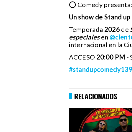
⭕ Comedy presenta
Un show de Stand u
Temporada
2026
de
especiales
en
@cient
internacional en la C
ACCESO
20:00 PM
- 
#standupcomedy13
RELACIONADOS