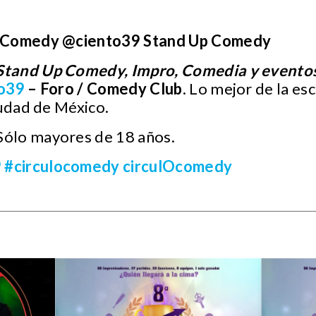
:
p Comedy @ciento39 Stand Up Comedy
Stand Up Comedy, Impro, Comedia y evento
o39
– Foro / Comedy Club
. Lo mejor de la es
iudad de México.
Sólo mayores de 18 años.
9
#circulocomedy
circulOcomedy