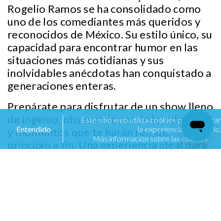
Rogelio Ramos se ha consolidado como
uno de los comediantes más queridos y
reconocidos de México. Su estilo único, su
capacidad para encontrar humor en las
situaciones más cotidianas y sus
inolvidables anécdotas han conquistado a
generaciones enteras.
Prepárate para disfrutar de un show lleno
de ingenio, observaciones de la vida diaria
Este sitio web utiliza cookies para mejorar
Entendido
la experiencia de usuario.
y momentos que te harán reír de
Más información sobre las cookies.
principio a fin. Una experiencia ideal para
compartir con amigos, pareja o familia y
comprobar por qué Rogelio Ramos sigue
siendo un referente de la comedia
mexicana.
Información importante: