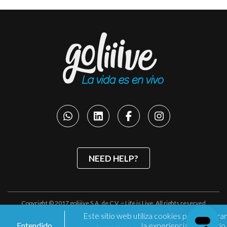
NEED HELP?
Copyright © 2017 goliiive S.A. de C.V. ~ Life is Live. All rights reserved
Este sitio web utiliza cookies para mejorar
Privacy Policy
Entendido
la experiencia de usuario.