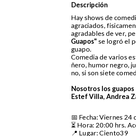
Descripción
Hay shows de comedia 
agraciados, fisicame
agradables de ver, p
Guapos"
se logró el p
guapo.
Comedia de varios est
ñero, humor negro, j
no, si son siete come
Nosotros los guapos s
Estef Villa, Andrea Z
📅 Fecha: Viernes 24 
⏳ Hora: 20:00 hrs. Ac
📍 Lugar: Ciento39