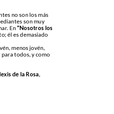
ntes no son los más
mediantes son muy
har. En
"Nosotros los
ito; él es demasiado
jovén, menos jovén,
y para todos, y como
exis de la Rosa,