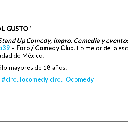
:
AL GUSTO"
Stand Up Comedy, Impro, Comedia y evento
o39
– Foro / Comedy Club
. Lo mejor de la es
iudad de México.
ólo mayores de 18 años.
9
#circulocomedy
circulOcomedy