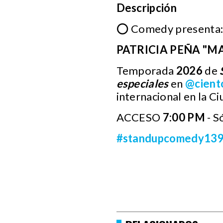
Descripción
⭕ Comedy presenta
PATRICIA PEÑA "M
Temporada
2026
de
especiales
en
@cient
internacional en la C
ACCESO
7:00 PM
- S
#standupcomedy13