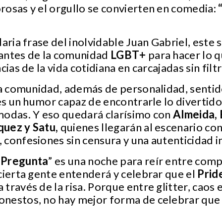
rosas y el orgullo se convierten en comedia:
daria frase del inolvidable Juan Gabriel, este
antes de la comunidad
LGBT+
para hacer lo 
ias de la vida cotidiana en carcajadas sin filtr
la comunidad, además de personalidad, sentido
es un humor capaz de encontrarle lo divertido 
modas. Y eso quedará clarísimo con
Almeida, 
uez y Satu,
quienes llegarán al escenario con
confesiones sin censura y una autenticidad im
 Pregunta
” es una noche para reír entre comp
cierta gente entenderá y celebrar que el
Prid
través de la risa. Porque entre glitter, caos 
nestos, no hay mejor forma de celebrar que