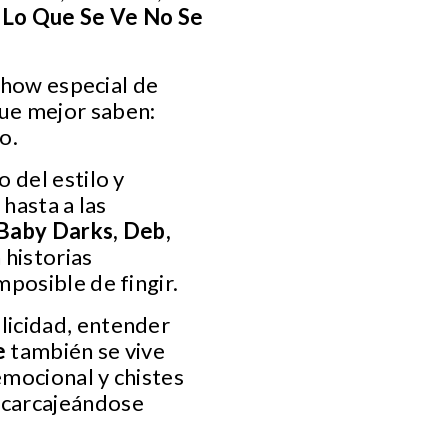
“Lo Que Se Ve No Se
 show especial de
que mejor saben:
o.
 del estilo y
hasta a las
Baby Darks, Deb,
 historias
posible de fingir.
licidad, entender
e
también se vive
emocional y chistes
 carcajeándose