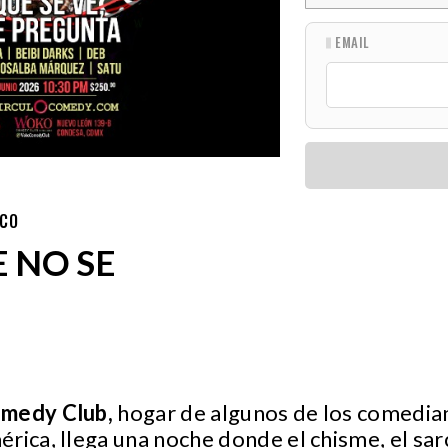
EMAIL
ICO
E NO SE
medy Club,
hogar de algunos de los comedia
rica, llega una noche donde el chisme, el sar