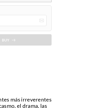
BUY
ntes más irreverentes
casmo, el drama, las