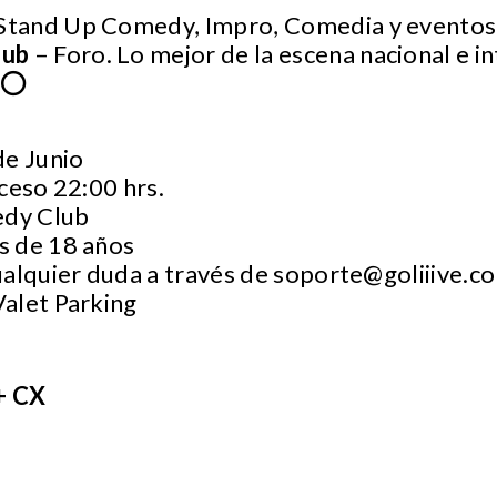
Stand Up Comedy, Impro, Comedia y eventos 
ub
– Foro. Lo mejor de la escena nacional e i
⭕
de Junio
ceso 22:00 hrs.
edy Club
s de 18 años
ualquier duda a través de
soporte@goliiive.c
Valet Parking
+ CX