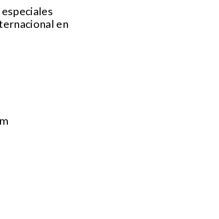
especiales
nternacional en
om