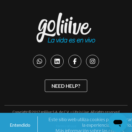
NEED HELP?
Copyright © 2017 goliiive S.A. de C.V. ~ Life is Live. All rights reserved
Este sitio web utiliza cookies para mejorar
Privacy Policy
Entendido
la experiencia de usuario.
Terms of use
Más información sobre las cookies.