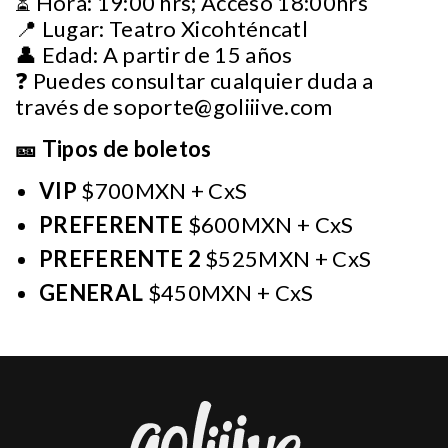
⏳ Hora: 19:00 hrs; Acceso 18:00hrs
📍 Lugar: Teatro Xicohténcatl
👤 Edad: A partir de 15 años
❓ Puedes consultar cualquier duda a
través de
soporte@goliiive.com
🎫 Tipos de boletos
VIP
$700MXN + CxS
PREFERENTE
$600MXN + CxS
PREFERENTE 2
$525MXN + CxS
GENERAL
$450MXN + CxS