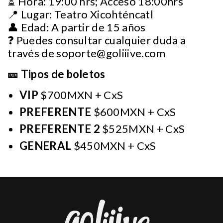
⏳ Hora: 19:00 hrs; Acceso 18:00hrs
📍 Lugar: Teatro Xicohténcatl
👤 Edad: A partir de 15 años
❓ Puedes consultar cualquier duda a
través de
soporte@goliiive.com
🎫 Tipos de boletos
VIP
$700MXN + CxS
PREFERENTE
$600MXN + CxS
PREFERENTE 2
$525MXN + CxS
GENERAL
$450MXN + CxS