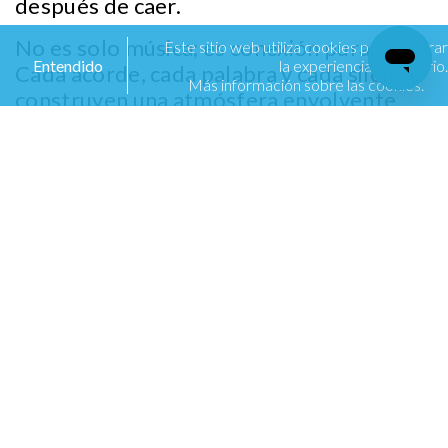
después de caer.
No es solo música; es conexión pura.
Este sitio web utiliza cookies para mejorar
Entendido
la experiencia de usuario.
Cada acorde, cada palabra y cada silencio
Más información sobre las cookies.
construyen una atmósfera envolvente
que te hará vibrar de principio a fin.
Sin máscaras. Sin filtros.
Aquí todo se siente más cerca, más real…
más tuyo.
Una experiencia emocional que no
termina cuando acaba el show.
ℹ️
Información importante:
📅
Fecha:
7 de noviembre
🕘
Horarios:
21:30 h – Acceso