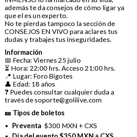
además te da consejos de cómo ligar ya
que el es un experto.
No te pierdas tampoco la sección de
CONSEJOS EN VIVO para aclares tus
dudas y trabajes tus inseguridades.
Información
📅 Fecha: Viernes 25 julio
⏳ Hora: 22:00 hrs. Acceso 21:00 hrs.
📍 Lugar: Foro Bigotes
👤 Edad: 18 años
❓ Puedes consultar cualquier duda a
través de
soporte@goliiive.com
🎫 Tipos de boletos
Preventa
$300 MXN + CXS
Día del evento $350 MXN + CXS