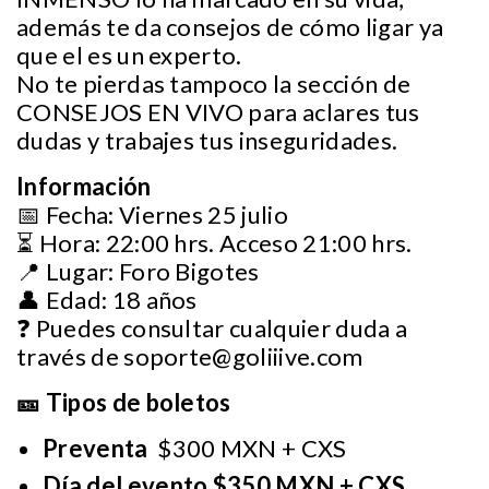
además te da consejos de cómo ligar ya
que el es un experto.
No te pierdas tampoco la sección de
CONSEJOS EN VIVO para aclares tus
dudas y trabajes tus inseguridades.
Información
📅 Fecha: Viernes 25 julio
⏳ Hora: 22:00 hrs. Acceso 21:00 hrs.
📍 Lugar: Foro Bigotes
👤 Edad: 18 años
❓ Puedes consultar cualquier duda a
través de
soporte@goliiive.com
🎫 Tipos de boletos
Preventa
$300 MXN + CXS
Día del evento $350 MXN + CXS