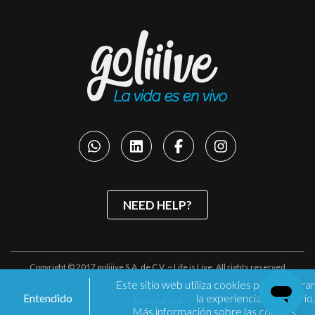
NEED HELP?
Copyright © 2017 goliiive S.A. de C.V. ~ Life is Live. All rights reserved
Este sitio web utiliza cookies para mejorar
Privacy Policy
Entendido
la experiencia de usuario.
Terms of use
Más información sobre las cookies.