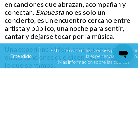
en canciones que abrazan, acompañan y
conectan.
Expuesta
no es solo un
concierto, es un encuentro cercano entre
artista y público, una noche para sentir,
cantar y dejarse tocar por la música.
Una experiencia ideal para quienes creen
Este sitio web utiliza cookies para mejorar
Entendido
la experiencia de usuario.
en las canciones que dicen exactamente
Más información sobre las cookies.
lo que sentimos.
Información importante:
📅 Fecha: Sábado 29 de Agosto
⏳ Hora: 20:00 horas apertura de puertas
📍 Lugar: Foro Stelaris, Fiesta Americana
Reforma
💲Precios Preventa:
VIP $450