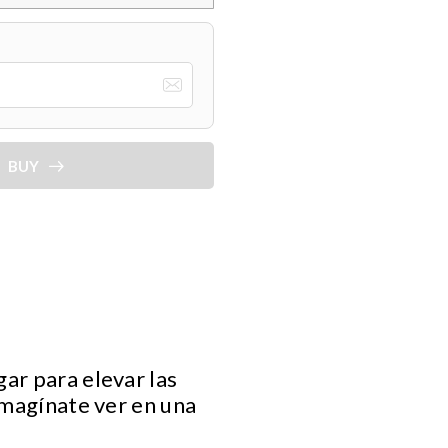
BUY
ar para elevar las
Imagínate ver en una