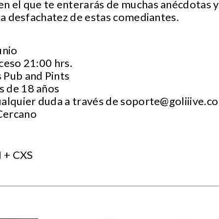
n el que te enterarás de muchas anécdotas y 
 la desfachatez de estas comediantes.
junio
ceso 21:00 hrs.
 Pub and Pints
s de 18 años
ualquier duda a través de
soporte@goliiive.c
 Cercano
 + CXS