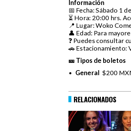
Información
📅 Fecha: Sábado 1 d
⏳ Hora: 20:00 hrs. Ac
📍 Lugar: Woko Com
👤 Edad: Para mayore
❓ Puedes consultar c
🚗 Estacionamiento: 
🎫 Tipos de boletos
General
$200 MX
RELACIONADOS