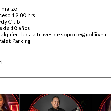
e marzo
ceso 19:00 hrs.
edy Club
s de 18 años
ualquier duda a través de
soporte@goliiive.c
Valet Parking
N