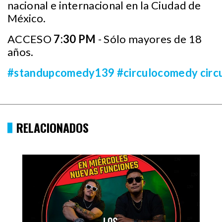
nacional e internacional en la Ciudad de
México.
ACCESO
7:30 PM
- Sólo mayores de 18
años.
#standupcomedy139
#circulocomedy
cir
RELACIONADOS