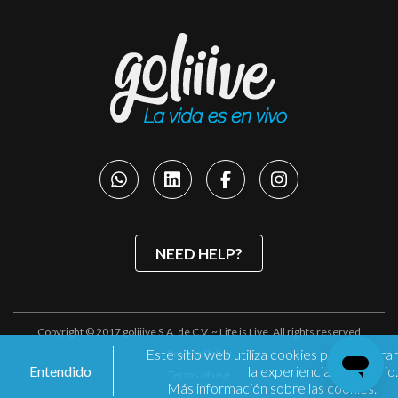
NEED HELP?
Copyright © 2017 goliiive S.A. de C.V. ~ Life is Live. All rights reserved
Este sitio web utiliza cookies para mejorar
Privacy Policy
Entendido
la experiencia de usuario.
Terms of use
Más información sobre las cookies.