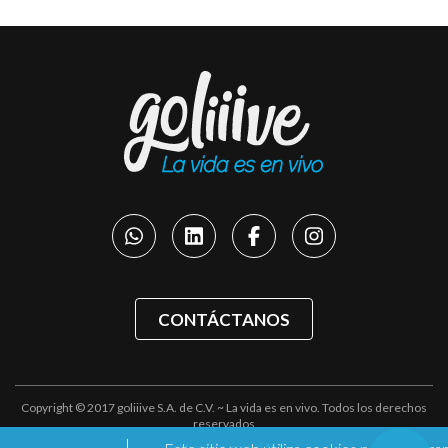
CONTÁCTANOS
Copyright © 2017 goliiive S.A. de C.V. ~ La vida es en vivo. Todos los derechos
reservados
Políticas de privacidad