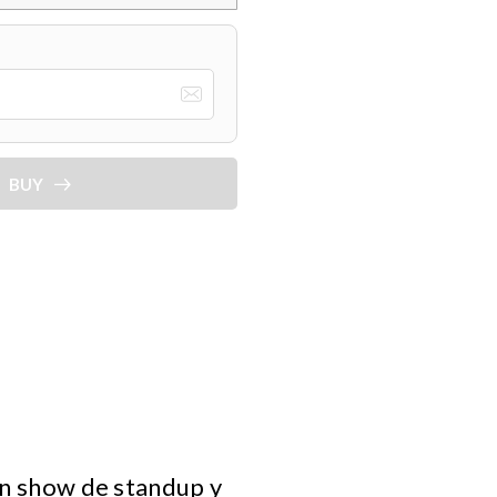
BUY
 un show de standup y