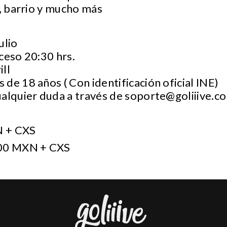
s, barrio y mucho más
ulio
ceso 20:30 hrs.
ill
 de 18 años ( Con identificación oficial INE)
ualquier duda a través de
soporte@goliiive.c
 + CXS
00 MXN + CXS