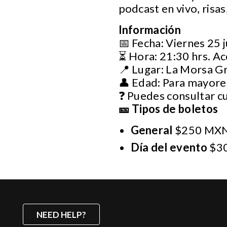
podcast en vivo, risa
Información
📅 Fecha: Viernes 25 j
⏳ Hora: 21:30 hrs. Ac
📍 Lugar: La Morsa Gr
👤 Edad: Para mayores
❓ Puedes consultar c
🎫 Tipos de boletos
General
$250 MXN
Día del evento
$3
NEED HELP?