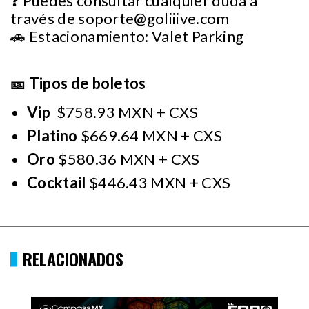
❓ Puedes consultar cualquier duda a
través de
soporte@goliiive.com
🚗 Estacionamiento: Valet Parking
🎫 Tipos de boletos
Vip
$758.93 MXN + CXS
Platino
$669.64 MXN + CXS
Oro
$580.36 MXN + CXS
Cocktail
$446.43 MXN + CXS
RELACIONADOS