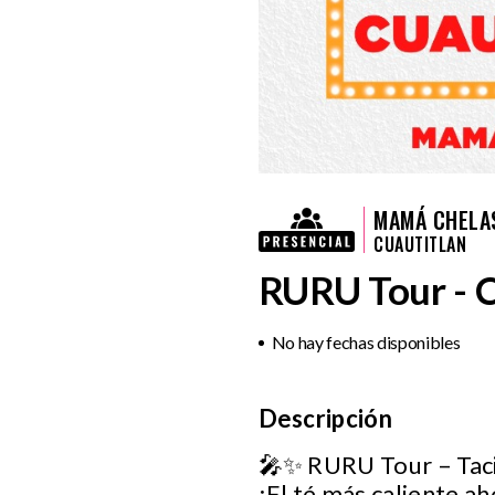
MAMÁ CHELA
CUAUTITLAN
RURU Tour - C
No hay fechas disponibles
Descripción
🎤✨ RURU Tour – Taci
¡El té más caliente ah