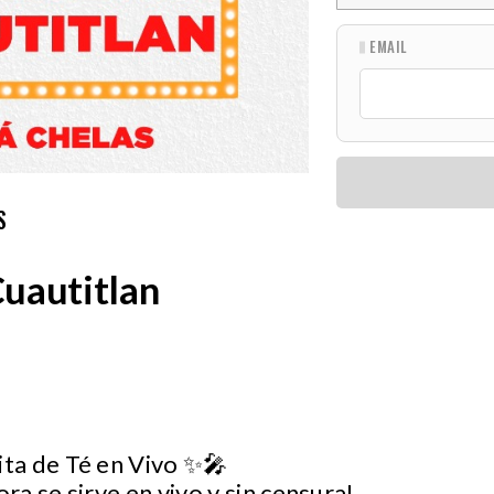
EMAIL
S
uautitlan
ta de Té en Vivo ✨🎤
ora se sirve en vivo y sin censura!