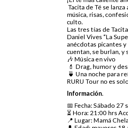
Tacita de Té se lanza
música, risas, confes
culto.
Las tres tías de Taci
Daniel Vives “La Supe
anécdotas picantes y m
cuentan, se burlan, y
🎶 Música en vivo
💄 Drag, humor y des
🍵 Una noche para reí
RURU Tour no es solo
Información.
📅 Fecha: Sábado 27 
⏳ Hora: 21:00 hrs Ac
📍 Lugar: Mamá Chel
👤 Edad: mayores 18 