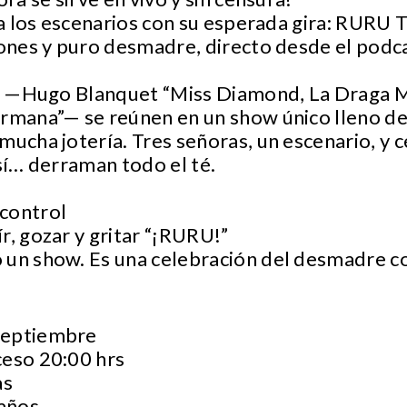
 a los escenarios con su esperada gira: RURU 
iones y puro desmadre, directo desde el podca
ta —Hugo Blanquet “Miss Diamond, La Draga Ma
rmana”— se reúnen en un show único lleno de
ucha jotería. Tres señoras, un escenario, y ce
 sí… derraman todo el té.
control
r, gozar y gritar “¡RURU!”
 un show. Es una celebración del desmadre co
septiembre
ceso 20:00 hrs
as
años