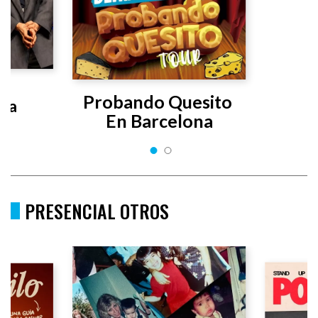
s 
Probando Quesito 
uta
En Barcelona
PRESENCIAL OTROS