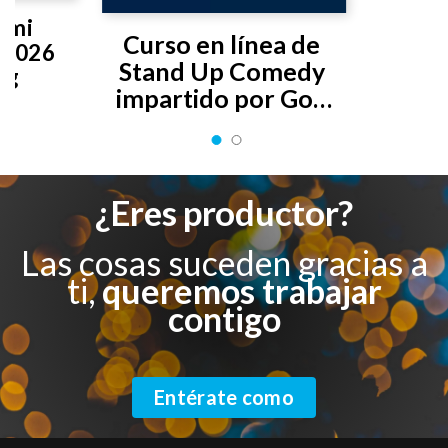
 mi 
Curso en línea de 
2026 
Stand Up Comedy 
ng
impartido por Gon 
Curiel
¿Eres productor?
Las cosas suceden gracias a
ti,
queremos trabajar
contigo
Entérate como