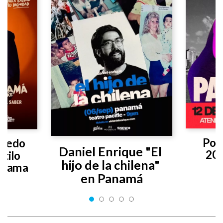
Poly
vedo 
Daniel Enrique "El 
20
tilo 
hijo de la chilena" 
anama
en Panamá