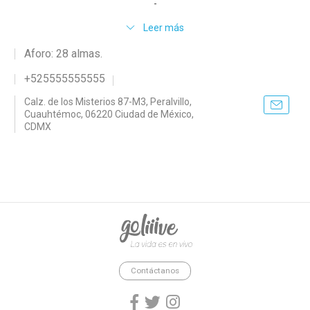
-
Leer más
Aforo: 28 almas.
+525555555555
Calz. de los Misterios 87-M3, Peralvillo,
Cuauhtémoc, 06220 Ciudad de México,
CDMX
goliiive - La vida es en vivo.
Contáctanos