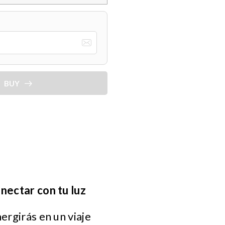
BUY
onectar con tu luz
ergirás en un viaje